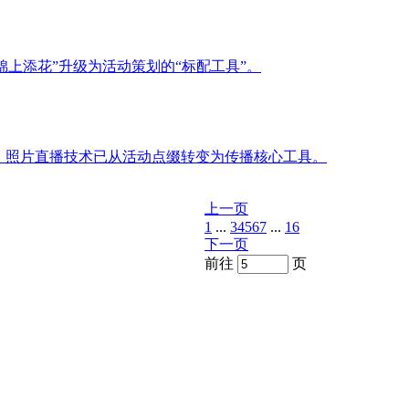
锦上添花”升级为活动策划的“标配工具”。
，照片直播技术已从活动点缀转变为传播核心工具。
上一页
1
...
3
4
5
6
7
...
16
下一页
前往
页